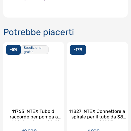
Potrebbe piacerti
Spedizione
-5%
-17%
gratis
11763 INTEX Tubo di
11827 INTEX Connettore a
raccordo per pompa a
spirale per il tubo da 38
sabbia lunghezza 20-22
mm art. 29083
CM. mOD. 26644- SX1500