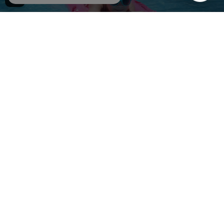
9,90€
AGGIUNGI AL CARRELLO
05 39 33 999
Tutte le informazioni e l'assistenza ai
clienti
Consegna rapida
spedizione gratuita per i singoli articoli