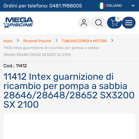
Ordini per telefono: 0481.1988005
0
0 articoli nel carrello
Accesso
Inizio
Ricambi Piscine
TUBI,RACCORDI e MOTORI
11412 Intex guarnizione di ricambio per pompa a sabbia
Procedi con l'acquisito
28646/28648/28652 SX3200 SX 2100
Continua lo shopping
Cod.
: 11412
11412 Intex guarnizione di
Accedi
ricambio per pompa a sabbia
Hai dimenticato la password
?
28646/28648/28652 SX3200
Hai dimenticato il nome utente
?
SX 2100
Registrati
Crea un account