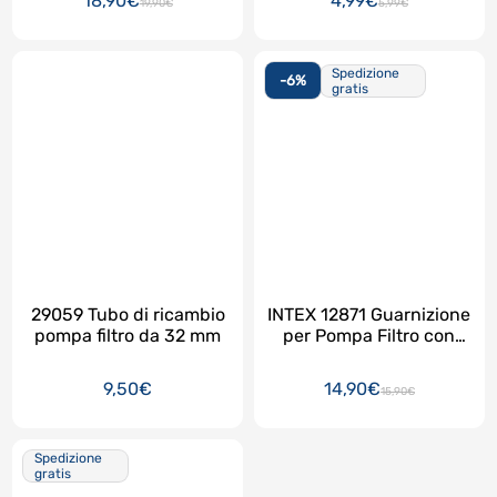
18,90€
4,99€
19,90€
5,99€
Spedizione
-6%
gratis
29059 Tubo di ricambio
INTEX 12871 Guarnizione
pompa filtro da 32 mm
per Pompa Filtro con
Generatore di Cloro DUE
PEZZI !!!
9,50€
14,90€
15,90€
Spedizione
gratis