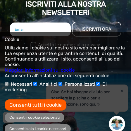
ISCRIVITI ALLA NOSTRA
NEWSLETTER!
ISCRIVITI ORA
Cookie
Accetto le norme sulla privacy
Utilizziamo i cookie sul nostro sito web per migliorare la
tua esperienza utente e garantire contenuti di qualità.
Continuando a utilizzare il sito, acconsenti all’uso dei
cookie.
Maggiori informazioni sui cookie
Acconsento all’installazione dei seguenti cookie
Necessari
Analitici
Personalizzati
Di
marketing
×
Ciao! Se hai bisogno di aiuto per
scegliere la piscina o per la
Consenti tutti i cookie
manutenzione, sono qui. ✨
Consenti i cookie selezionati
Consenti solo i cookie necessari