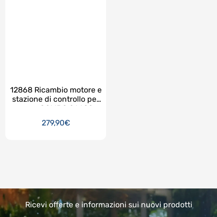
12868 Ricambio motore e
stazione di controllo per
pompa COMBO 26680 e
26378NP per modello
279,90€
ECO-20220-2
Ricevi offerte e informazioni sui nuovi prodotti