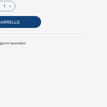
+
Crea un account
1
 CARRELLO
giorni lavorativi