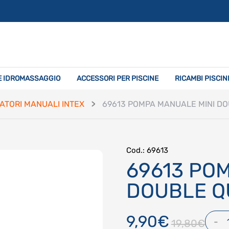
E IDROMASSAGGIO
ACCESSORI PER PISCINE
RICAMBI PISCIN
ATORI MANUALI INTEX
69613 POMPA MANUALE MINI DOU
Cod.
: 69613
69613 PO
DOUBLE QU
9,90€
-
19,80€