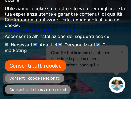
Cookie
Utilizziamo i cookie sul nostro sito web per migliorare la
tua esperienza utente e garantire contenuti di qualità.
Continuando a utilizzare il sito, acconsenti all’uso dei
cookie.
Maggiori informazioni sui cookie
Acconsento all’installazione dei seguenti cookie
Necessari
Analitici
Personalizzati
Di
marketing
×
Ciao! Se hai bisogno di aiuto per
scegliere la piscina o per la
Consenti tutti i cookie
manutenzione, sono qui. ✨
Consenti i cookie selezionati
Consenti solo i cookie necessari
39,90€
AGGIUNGI AL CARRELLO