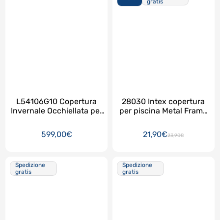
gratis
L54106G10 Copertura
28030 Intex copertura
Invernale Occhiellata per
per piscina Metal Frame
Piscine 975 x 488 con
circolare da 305 cm
DRENAGGIO CENTRALE !!!
599,00€
21,90€
23,90€
Spedizione
Spedizione
gratis
gratis