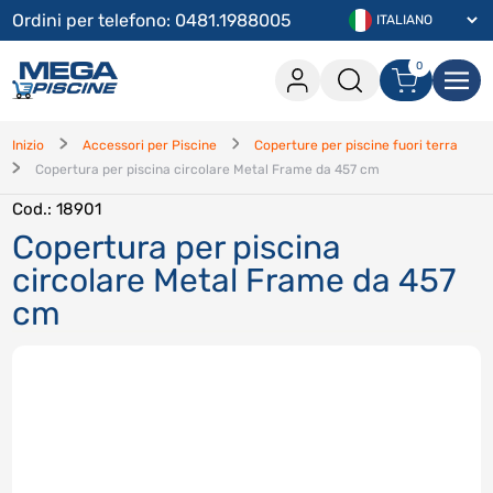
Ordini per telefono: 0481.1988005
0
0 articoli nel carrello
Accesso
Inizio
Accessori per Piscine
Coperture per piscine fuori terra
Copertura per piscina circolare Metal Frame da 457 cm
Procedi con l'acquisito
Cod.
: 18901
Continua lo shopping
Copertura per piscina
circolare Metal Frame da 457
Accedi
cm
Hai dimenticato la password
?
Hai dimenticato il nome utente
?
Registrati
Crea un account