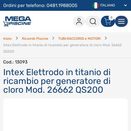
Ordini per telefono: 0481.1988005
0
0 articoli nel carrello
Accesso
Inizio
Ricambi Piscine
TUBI,RACCORDI e MOTORI
Intex Elettrodo in titanio di ricambio per generatore di cloro Mod. 26662
Procedi con l'acquisito
QS200
Continua lo shopping
Cod.
: 13093
Intex Elettrodo in titanio di
Accedi
ricambio per generatore di
Hai dimenticato la password
?
cloro Mod. 26662 QS200
Hai dimenticato il nome utente
?
Registrati
Crea un account