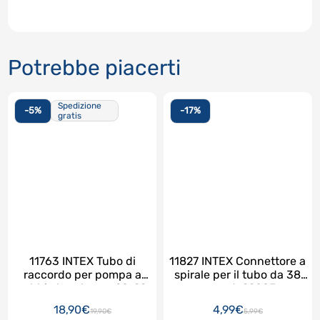
Potrebbe piacerti
Spedizione
-5%
-17%
gratis
11763 INTEX Tubo di
11827 INTEX Connettore a
raccordo per pompa a
spirale per il tubo da 38
sabbia lunghezza 20-22
mm art. 29083
CM. mOD. 26644- SX1500
18,90€
4,99€
19,90€
5,99€