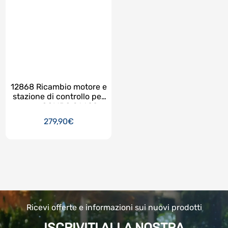
12868 Ricambio motore e
stazione di controllo per
pompa COMBO 26680 e
26378NP per modello
279,90€
ECO-20220-2
Ricevi offerte e informazioni sui nuovi prodotti
ISCRIVITI ALLA NOSTRA