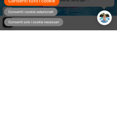
Consenti tutti i cookie
manutenzione, sono qui. ✨
Consenti i cookie selezionati
Consenti solo i cookie necessari
39,90€
AGGIUNGI AL CARRELLO
05 39 33 999
Tutte le informazioni e l'assistenza ai
clienti
Consegna rapida
spedizione gratuita per i singoli articoli
Possibilità di acquisto 24/7