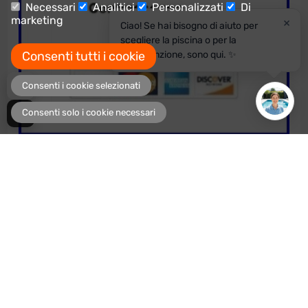
Necessari
Analitici
Personalizzati
Di
marketing
×
Ciao! Se hai bisogno di aiuto per
scegliere la piscina o per la
Consenti tutti i cookie
manutenzione, sono qui. ✨
Consenti i cookie selezionati
Consenti solo i cookie necessari
Potrebbe piacerti
Spedizione
Spedizione
-26%
-13%
gratis
gratis