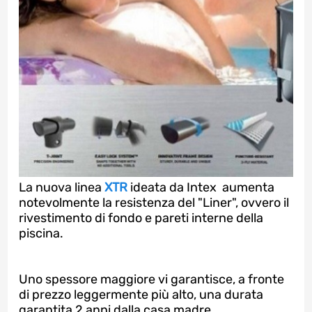
PRIMO ACQUISTO?
Sì, voglio il 5% di sconto
No, grazie
Il codice è valido su tutti i prodotti fino a 200€.
La nuova linea
XTR
ideata da Intex aumenta
notevolmente la resistenza del "Liner", ovvero il
rivestimento di fondo e pareti interne della
piscina.
Uno spessore maggiore vi garantisce, a fronte
di prezzo leggermente più alto, una durata
garantita 2 anni dalla casa madre.