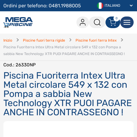
Ordini per telefono: 0481.1988005
0
0 articoli nel carrello
Accesso
Inizio
Piscine fuori terra rigide
Piscine fuori terra Intex
Piscina Fuoriterra Intex Ultra Metal circolare 549 x 132 con Pompa a
Procedi con l'acquisito
sabbia New Technology XTR PUOI PAGARE ANCHE IN CONTRASSEGNO !
Continua lo shopping
Cod.
: 26330NP
Piscina Fuoriterra Intex Ultra
Accedi
Metal circolare 549 x 132 con
Hai dimenticato la password
?
Pompa a sabbia New
Hai dimenticato il nome utente
?
Technology XTR PUOI PAGARE
Registrati
ANCHE IN CONTRASSEGNO !
Crea un account