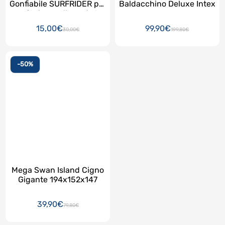
Gonfiabile SURFRIDER per
Baldacchino Deluxe Intex
scivolare sulle onde !
15,00€
99,90€
30,00€
199,80€
-50%
Mega Swan Island Cigno
Gigante 194x152x147
39,90€
79,80€