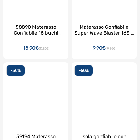
58890 Materasso
Materasso Gonfiabile
Gonfiabile 18 buchi
Super Wave Blaster 163 x
colorato 188 x 71
69
18,90€
9,90€
37,80€
19,80€
-50%
-50%
59194 Materasso
Isola gonfiabile con