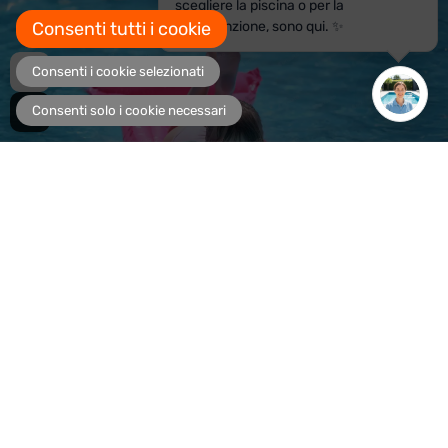
scegliere la piscina o per la
Consenti tutti i cookie
manutenzione, sono qui. ✨
Consenti i cookie selezionati
Consenti solo i cookie necessari
28,90€
AGGIUNGI AL CARRELLO
57,80€
05 39 33 999
Tutte le informazioni e l'assistenza ai
clienti