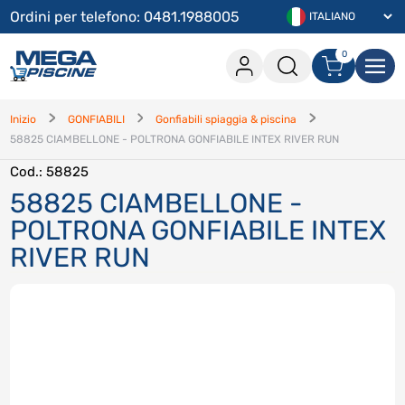
Ordini per telefono: 0481.1988005
0
0 articoli nel carrello
Accesso
Inizio
GONFIABILI
Gonfiabili spiaggia & piscina
58825 CIAMBELLONE - POLTRONA GONFIABILE INTEX RIVER RUN
Procedi con l'acquisito
Cod.
: 58825
Continua lo shopping
58825 CIAMBELLONE -
POLTRONA GONFIABILE INTEX
Accedi
RIVER RUN
Hai dimenticato la password
?
Hai dimenticato il nome utente
?
Registrati
Crea un account