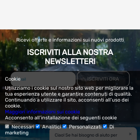
Ricevi offerte e informazioni sui nuovi prodotti
ISCRIVITI ALLA NOSTRA
NEWSLETTER!
ISCRIVITI ORA
Cookie
Utilizziamo i cookie sul nostro sito web per migliorare la
tua esperienza utente e garantire contenuti di qualità.
Accetto le norme sulla privacy
Continuando a utilizzare il sito, acconsenti all’uso dei
cookie.
Maggiori informazioni sui cookie
Acconsento all’installazione dei seguenti cookie
Necessari
Analitici
Personalizzati
Di
marketing
×
Ciao! Se hai bisogno di aiuto per