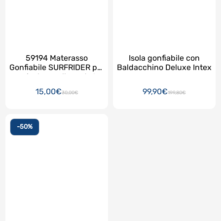
59194 Materasso
Isola gonfiabile con
Gonfiabile SURFRIDER per
Baldacchino Deluxe Intex
scivolare sulle onde !
15,00€
99,90€
30,00€
199,80€
-50%