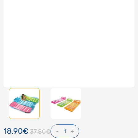
18,90€
-
+
37,80€
1