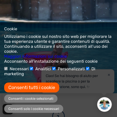
Cookie
Utilizziamo i cookie sul nostro sito web per migliorare la
tua esperienza utente e garantire contenuti di qualità.
Continuando a utilizzare il sito, acconsenti all’uso dei
cookie.
Maggiori informazioni sui cookie
Acconsento all’installazione dei seguenti cookie
Necessari
Analitici
Personalizzati
Di
marketing
×
Ciao! Se hai bisogno di aiuto per
scegliere la piscina o per la
Consenti tutti i cookie
manutenzione, sono qui. ✨
Consenti i cookie selezionati
Consenti solo i cookie necessari