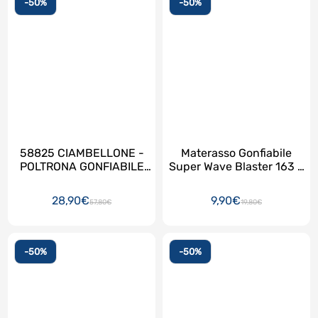
-50%
-50%
58825 CIAMBELLONE -
Materasso Gonfiabile
POLTRONA GONFIABILE
Super Wave Blaster 163 x
INTEX RIVER RUN
69
28,90€
9,90€
57,80€
19,80€
-50%
-50%