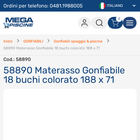
Ordini per telefono: 0481.1988005
0
0 articoli nel carrello
Accesso
Inizio
GONFIABILI
Gonfiabili spiaggia & piscina
58890 Materasso Gonfiabile 18 buchi colorato 188 x 71
Procedi con l'acquisito
Cod.
: 58890
Continua lo shopping
58890 Materasso Gonfiabile
18 buchi colorato 188 x 71
Accedi
Hai dimenticato la password
?
Hai dimenticato il nome utente
?
Registrati
Crea un account